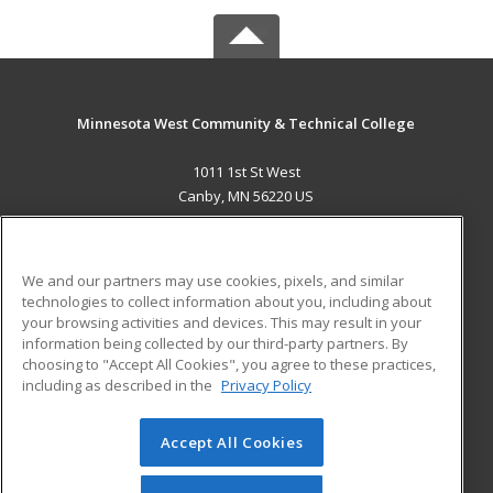
Minnesota West Community & Technical College
1011 1st St West
Canby, MN 56220 US
MAIN CONTENT
Career Training
We and our partners may use cookies, pixels, and similar
technologies to collect information about you, including about
ADDITIONAL RESOURCES
your browsing activities and devices. This may result in your
information being collected by our third-party partners. By
Military
Student Blog
choosing to "Accept All Cookies", you agree to these practices,
Financial Assistance
including as described in the
Privacy Policy
Help
Accept All Cookies
© 2026 ed2go, a division of Cengage Learning. All rights
reserved. The material on this site cannot be reproduced or