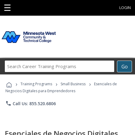
☰
LOGIN
Search
Go
Career
Training
›
›
›
Programs
Training Programs
Small Business
Esenciales de
Negocios Digitales para Emprendedores
phone
Call Us: 855.520.6806
Esenciales de Negocios Digitales