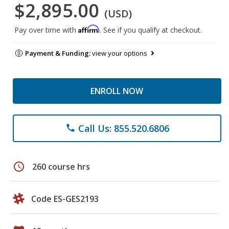
$2,895.00
(USD)
Affirm
Pay over time with
. See if you qualify at checkout.
Payment & Funding:
view your options
ENROLL NOW
Call Us: 855.520.6806
phone
schedule
260 course hrs
Code ES-GES2193