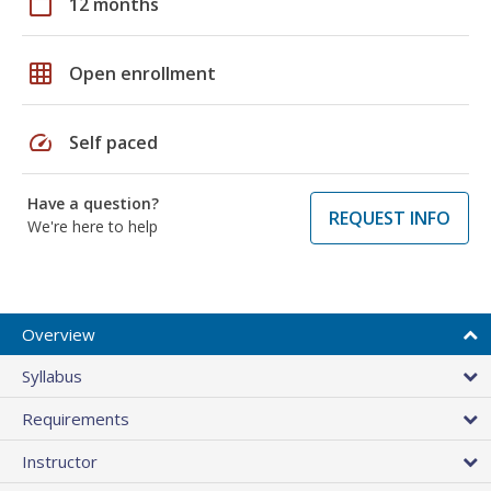
calendar_today
12 months
grid_on
Open enrollment
speed
Self paced
Have a question?
REQUEST INFO
We're here to help
Overview
Syllabus
Requirements
Instructor