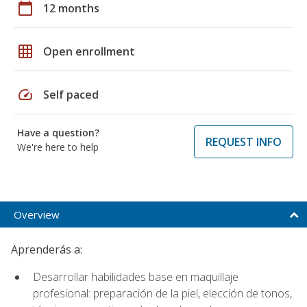
calendar_today
12 months
grid_on
Open enrollment
speed
Self paced
Have a question?
REQUEST INFO
We're here to help
Overview
Aprenderás a:
Desarrollar habilidades base en maquillaje
profesional: preparación de la piel, elección de tonos,