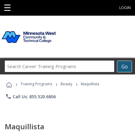
☰
LOGIN
Search
Go
Career
Training
›
›
›
Programs
Training Programs
Beauty
Maquillista
phone
Call Us: 855.520.6806
Maquillista