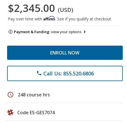
$2,345.00
(USD)
Affirm
Pay over time with
. See if you qualify at checkout.
Payment & Funding:
view your options
ENROLL NOW
Call Us: 855.520.6806
phone
schedule
248 course hrs
Code ES-GES7074