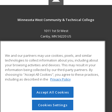
Minnesota West Community & Technical College
1011 1st St West
Canby, MN 56220 US
MAIN CONTENT
Career Training
We and our partners may use cookies, pixels, and similar
technologies to collect information about you, including about
ADDITIONAL RESOURCES
your browsing activities and devices. This may result in your
information being collected by our third-party partners. By
Military
Student Blog
choosing to "Accept All Cookies", you agree to these practices,
Financial Assistance
including as described in the
Privacy Policy
Help
Accept All Cookies
© 2026 ed2go, a division of Cengage Learning. All rights
reserved. The material on this site cannot be reproduced or
redistributed unless you have obtained prior written
Cookies Settings
permission from Cengage Learning.
Privacy Policy