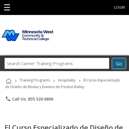
☰
LOGIN
Search
Go
Career
Training
›
›
›
Programs
Training Programs
Hospitality
El Curso Especializado
de Diseño de Bodas y Eventos de Preston Bailey
phone
Call Us: 855.520.6806
El Curso Especializado de Diseño de