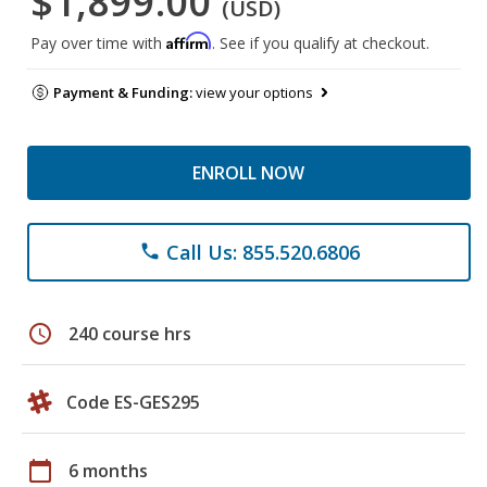
$1,899.00
(USD)
Affirm
Pay over time with
. See if you qualify at checkout.
Payment & Funding:
view your options
ENROLL NOW
Call Us: 855.520.6806
phone
schedule
240 course hrs
Code ES-GES295
calendar_today
6 months