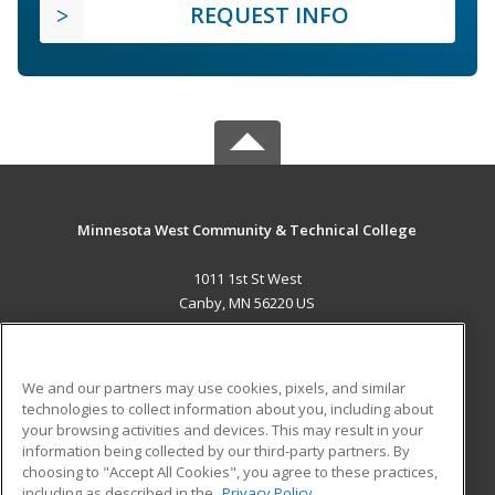
REQUEST INFO
Minnesota West Community & Technical College
1011 1st St West
Canby, MN 56220 US
MAIN CONTENT
Career Training
We and our partners may use cookies, pixels, and similar
technologies to collect information about you, including about
ADDITIONAL RESOURCES
your browsing activities and devices. This may result in your
information being collected by our third-party partners. By
Military
Student Blog
choosing to "Accept All Cookies", you agree to these practices,
Financial Assistance
including as described in the
Privacy Policy